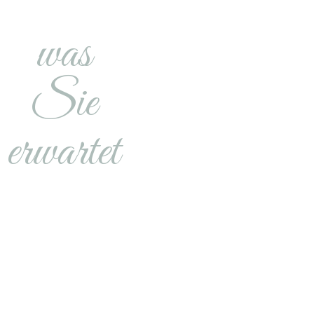
was
Sie
erwartet